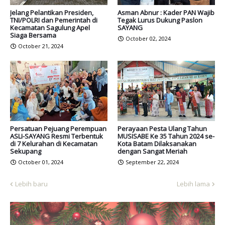
Jelang Pelantikan Presiden,
Asman Abnur : Kader PAN Wajib
TNI/POLRI dan Pemerintah di
Tegak Lurus Dukung Paslon
Kecamatan Sagulung Apel
SAYANG
Siaga Bersama
October 02, 2024
October 21, 2024
Persatuan Pejuang Perempuan
Perayaan Pesta Ulang Tahun
ASLI-SAYANG Resmi Terbentuk
MUSISABE Ke 35 Tahun 2024 se-
di 7 Kelurahan di Kecamatan
Kota Batam Dilaksanakan
Sekupang
dengan Sangat Meriah
October 01, 2024
September 22, 2024
Lebih baru
Lebih lama