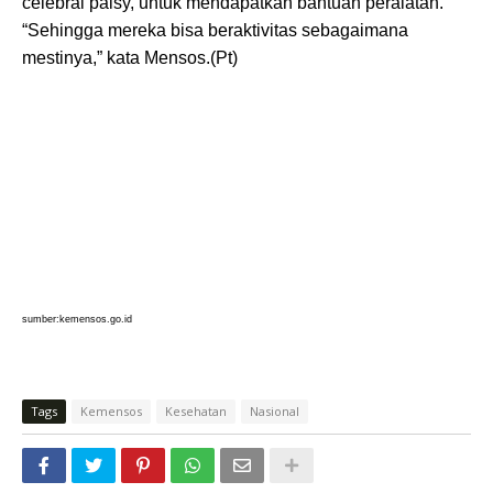
celebral palsy, untuk mendapatkan bantuan peralatan.
“Sehingga mereka bisa beraktivitas sebagaimana
mestinya,” kata Mensos.(Pt)
sumber:kemensos.go.id
Tags
Kemensos
Kesehatan
Nasional