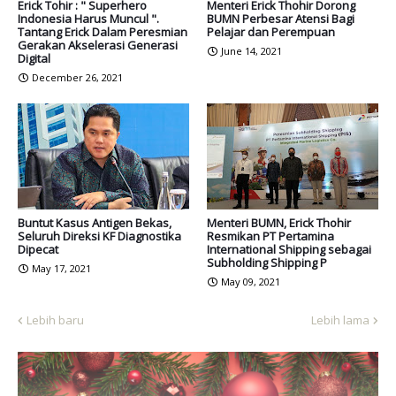
Erick Tohir : " Superhero
Menteri Erick Thohir Dorong
Indonesia Harus Muncul ".
BUMN Perbesar Atensi Bagi
Tantang Erick Dalam Peresmian
Pelajar dan Perempuan
Gerakan Akselerasi Generasi
June 14, 2021
Digital
December 26, 2021
Buntut Kasus Antigen Bekas,
Menteri BUMN, Erick Thohir
Seluruh Direksi KF Diagnostika
Resmikan PT Pertamina
Dipecat
International Shipping sebagai
Subholding Shipping P
May 17, 2021
May 09, 2021
Lebih baru
Lebih lama