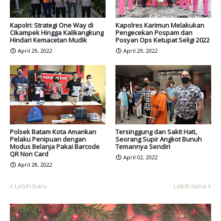
Kapolri: Strategi One Way di
Kapolres Karimun Melakukan
Cikampek Hingga Kalikangkung
Pengecekan Pospam dan
Hindari Kemacetan Mudik
Posyan Ops Ketupat Seligi 2022
April 29, 2022
April 29, 2022
Polsek Batam Kota Amankan
Tersinggung dan Sakit Hati,
Pelaku Penipuan dengan
Seorang Supir Angkot Bunuh
Modus Belanja Pakai Barcode
Temannya Sendiri
QR Non Card
April 02, 2022
April 28, 2022
Lebih baru
Lebih lama