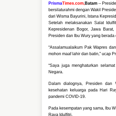
Prisma
Times.com,
Batam
-- Presid
bersilaturahmi dengan Wakil Preside
dari Wisma Bayurini, Istana Kepresi
Setelah melaksanakan Salat Idulf
Kepresidenan Bogor, Jawa Barat,
Presiden dan Ibu Wury yang berada 
“Assalamualaikum Pak Wapres dan B
mohon maaf lahir dan batin,” ucap P
“Saya juga menghaturkan selamat
Negara.
Dalam dialognya, Presiden dan W
kesehatan keluarga pada Hari Raya
pandemi COVID-19.
Pada kesempatan yang sama, Ibu Wu
Raya Idulfitri.