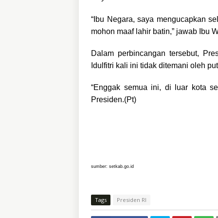
“Ibu Negara, saya mengucapkan selam
mohon maaf lahir batin,” jawab Ibu W
Dalam perbincangan tersebut, Pr
Idulfitri kali ini tidak ditemani oleh 
“Enggak semua ini, di luar kota s
Presiden.(Pt)
sumber: setkab.go.id
Tags
Presiden RI