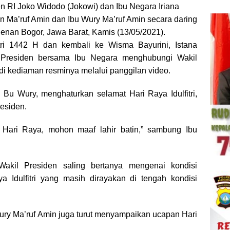
en RI Joko Widodo (Jokowi) dan Ibu Negara Iriana
n Ma’ruf Amin dan Ibu Wury Ma’ruf Amin secara daring
denan Bogor, Jawa Barat, Kamis (13/05/2021).
itri 1442 H dan kembali ke Wisma Bayurini, Istana
 Presiden bersama Ibu Negara menghubungi Wakil
di kediaman resminya melalui panggilan video.
u Wury, menghaturkan selamat Hari Raya Idulfitri,
residen.
 Hari Raya, mohon maaf lahir batin,” sambung Ibu
akil Presiden saling bertanya mengenai kondisi
 Idulfitri yang masih dirayakan di tengah kondisi
ry Ma’ruf Amin juga turut menyampaikan ucapan Hari