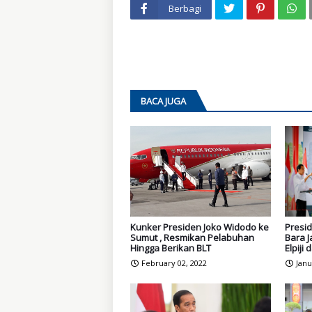
Berbagi
BACA JUGA
Kunker Presiden Joko Widodo ke
Presid
Sumut , Resmikan Pelabuhan
Bara J
Hingga Berikan BLT
Elpiji
February 02, 2022
Janu