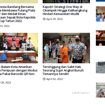
resta Barelang Bersama
Kapolri: Strategi One Way di
a Membawa Pulang Piala
Cikampek Hingga Kalikangkung
ir dan Medali Emas
Hindari Kemacetan Mudik
raan Sepak Bola Kapolda
April 29, 2022
 Cup Tahun 2022
 03, 2022
k Batam Kota Amankan
Tersinggung dan Sakit Hati,
u Penipuan dengan Modus
Seorang Supir Angkot Bunuh
ja Pakai Barcode QR Non
Temannya Sendiri
April 02, 2022
l 28, 2022
Lebih lama