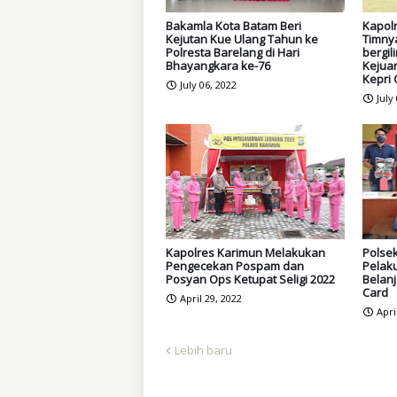
Bakamla Kota Batam Beri
Kapol
Kejutan Kue Ulang Tahun ke
Timny
Polresta Barelang di Hari
bergil
Bhayangkara ke-76
Kejua
Kepri
July 06, 2022
July
Kapolres Karimun Melakukan
Polse
Pengecekan Pospam dan
Pelak
Posyan Ops Ketupat Seligi 2022
Belan
Card
April 29, 2022
Apri
Lebih baru