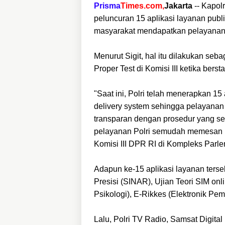
Prisma
Times.com,
Jakarta
-- Kapol
peluncuran 15 aplikasi layanan publ
masyarakat mendapatkan pelayanan
Menurut Sigit, hal itu dilakukan seb
Proper Test di Komisi III ketika berst
"Saat ini, Polri telah menerapkan 1
delivery system sehingga pelayanan p
transparan dengan prosedur yang s
pelayanan Polri semudah memesan Pi
Komisi III DPR RI di Kompleks Parle
Adapun ke-15 aplikasi layanan
terse
Presisi (SINAR), Ujian Teori SIM on
Psikologi), E-Rikkes (Elektronik Pe
Lalu, Polri TV Radio, Samsat Digit