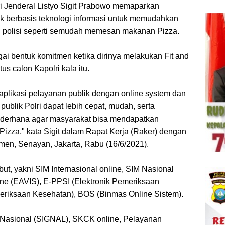
ri Jenderal Listyo Sigit Prabowo memaparkan
ik berbasis teknologi informasi untuk memudahkan
 polisi seperti semudah memesan makanan Pizza.
agai bentuk komitmen ketika dirinya melakukan Fit and
atus calon Kapolri kala itu.
5 aplikasi pelayanan publik dengan online system dan
ublik Polri dapat lebih cepat, mudah, serta
ederhana agar masyarakat bisa mendapatkan
zza," kata Sigit dalam Rapat Kerja (Raker) dengan
men, Senayan, Jakarta, Rabu (16/6/2021).
but, yakni SIM Internasional online, SIM Nasional
line (EAVIS), E-PPSI (Elektronik Pemeriksaan
meriksaan Kesehatan), BOS (Binmas Online Sistem).
al Nasional (SIGNAL), SKCK online, Pelayanan