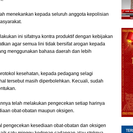
 telah menekankan kepada seluruh anggota kepolisian
masyarakat.
akukan ini sifatnya kontra produktif dengan kebijakan
kan agar semua lini tidak bersifat arogan kepada
 yang menggunakan bahasa daerah dan lebih
protokol kesehatan, kepada pedagang selagi
al tersebut masih diperbolehkan. Kecuali, sudah
entukan.
nnya telah melakukan pengecekan setiap harinya
sediaan obat-obatan maupun oksigen.
oal pengecekan kesediaan obat-obatan dan oksigen
TER
 baik satu minggu kedepan cadangan atau stoknya