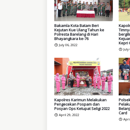
Bakamla Kota Batam Beri
Kapol
Kejutan Kue Ulang Tahun ke
Timny
Polresta Barelang di Hari
bergil
Bhayangkara ke-76
Kejua
Kepri
July 06, 2022
July
Kapolres Karimun Melakukan
Polse
Pengecekan Pospam dan
Pelak
Posyan Ops Ketupat Seligi 2022
Belan
Card
April 29, 2022
Apri