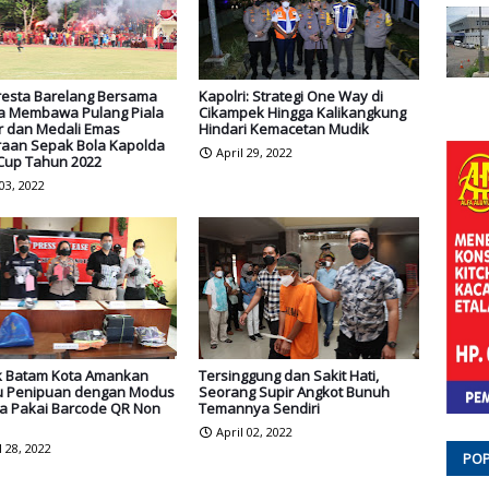
resta Barelang Bersama
Kapolri: Strategi One Way di
a Membawa Pulang Piala
Cikampek Hingga Kalikangkung
ir dan Medali Emas
Hindari Kemacetan Mudik
raan Sepak Bola Kapolda
April 29, 2022
 Cup Tahun 2022
 03, 2022
k Batam Kota Amankan
Tersinggung dan Sakit Hati,
u Penipuan dengan Modus
Seorang Supir Angkot Bunuh
ja Pakai Barcode QR Non
Temannya Sendiri
April 02, 2022
l 28, 2022
POP