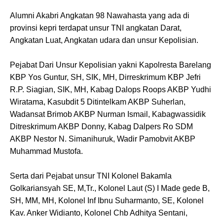
Alumni Akabri Angkatan 98 Nawahasta yang ada di
provinsi kepri terdapat unsur TNI angkatan Darat,
Angkatan Luat, Angkatan udara dan unsur Kepolisian.
Pejabat Dari Unsur Kepolisian yakni Kapolresta Barelang
KBP Yos Guntur, SH, SIK, MH, Dirreskrimum KBP Jefri
R.P. Siagian, SIK, MH, Kabag Dalops Roops AKBP Yudhi
Wiratama, Kasubdit 5 Ditintelkam AKBP Suherlan,
Wadansat Brimob AKBP Nurman Ismail, Kabagwassidik
Ditreskrimum AKBP Donny, Kabag Dalpers Ro SDM
AKBP Nestor N. Simanihuruk, Wadir Pamobvit AKBP
Muhammad Mustofa.
Serta dari Pejabat unsur TNI Kolonel Bakamla
Golkariansyah SE, M,Tr., Kolonel Laut (S) I Made gede B,
SH, MM, MH, Kolonel Inf Ibnu Suharmanto, SE, Kolonel
Kav. Anker Widianto, Kolonel Chb Adhitya Sentani,