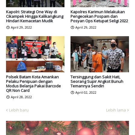
Kapolri: Strategi One Way di
Kapolres Karimun Melakukan
Cikampek Hingga Kalikangkung
Pengecekan Pospam dan
Hindari Kemacetan Mudik
Posyan Ops Ketupat Seligi 2022
April 29, 2022
April 29, 2022
Polsek Batam Kota Amankan
Tersinggung dan Sakit Hati,
Pelaku Penipuan dengan
Seorang Supir Angkot Bunuh
Modus Belanja Pakai Barcode
Temannya Sendiri
QR Non Card
April 02, 2022
April 28, 2022
Lebih baru
Lebih lama