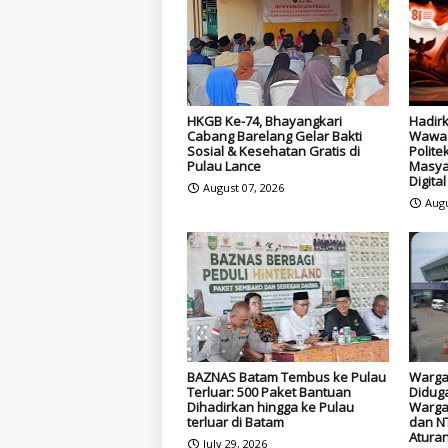
HKGB Ke-74, Bhayangkari
Hadirk
Cabang Barelang Gelar Bakti
Wawas
Sosial & Kesehatan Gratis di
Polite
Pulau Lance
Masya
Digital
August 07, 2026
Augu
BAZNAS Batam Tembus ke Pulau
Warga
Terluar: 500 Paket Bantuan
Didug
Dihadirkan hingga ke Pulau
Warga
terluar di Batam
dan NT
Atura
July 29, 2026