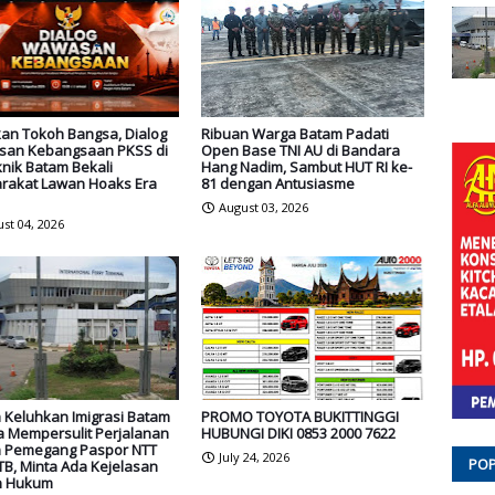
an Tokoh Bangsa, Dialog
Ribuan Warga Batam Padati
an Kebangsaan PKSS di
Open Base TNI AU di Bandara
knik Batam Bekali
Hang Nadim, Sambut HUT RI ke-
rakat Lawan Hoaks Era
81 dengan Antusiasme
August 03, 2026
st 04, 2026
 Keluhkan Imigrasi Batam
PROMO TOYOTA BUKITTINGGI
a Mempersulit Perjalanan
HUBUNGI DIKI 0853 2000 7622
 Pemegang Paspor NTT
July 24, 2026
POP
B, Minta Ada Kejelasan
n Hukum