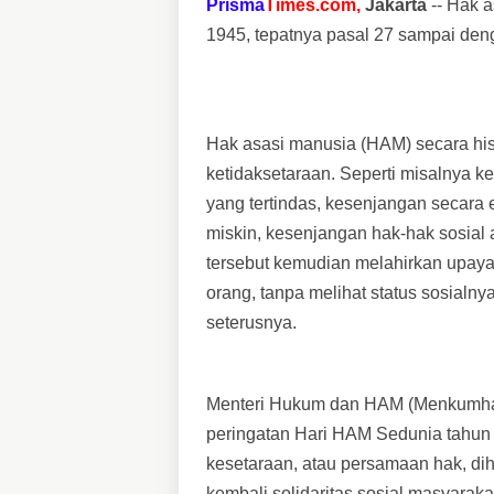
Prisma
Times.com,
Jakarta
--
Hak a
1945, tepatnya pasal 27 sampai den
Hak asasi manusia (HAM) secara hist
ketidaksetaraan. Seperti misalnya k
yang tertindas, kesenjangan secara
miskin, kesenjangan hak-hak sosial a
tersebut kemudian melahirkan upay
orang, tanpa melihat status sosialny
seterusnya.
Menteri Hukum dan HAM (Menkumham
peringatan Hari HAM Sedunia tahun
kesetaraan, atau persamaan hak, 
kembali solidaritas sosial masyaraka