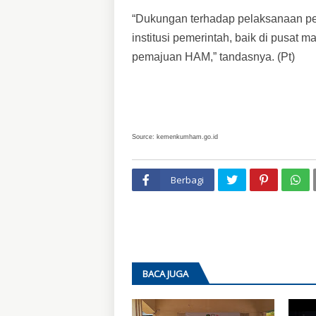
“Dukungan terhadap pelaksanaan p
institusi pemerintah, baik di pusat m
pemajuan HAM,” tandasnya. (Pt)
Source: kemenkumham.go.id
Berbagi
BACA JUGA