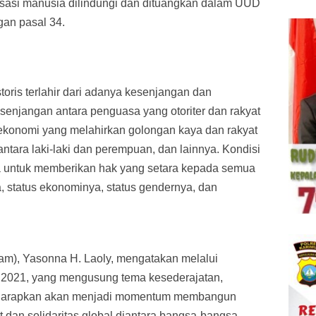
sasi manusia dilindungi dan dituangkan dalam UUD
gan pasal 34.
oris terlahir dari adanya kesenjangan dan
esenjangan antara penguasa yang otoriter dan rakyat
 ekonomi yang melahirkan golongan kaya dan rakyat
ntara laki-laki dan perempuan, dan lainnya. Kondisi
a untuk memberikan hak yang setara kepada semua
a, status ekonominya, status gendernya, dan
), Yasonna H. Laoly, mengatakan melalui
 2021, yang mengusung tema kesederajatan,
diharapkan akan menjadi momentum membangun
t dan solidaritas global diantara bangsa-bangsa.