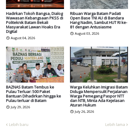
Hadirkan Tokoh Bangsa, Dialog
Ribuan Warga Batam Padati
Wawasan Kebangsaan PKSS di
Open Base TNI AU di Bandara
Politeknik Batam Bekali
Hang Nadim, Sambut HUT RI ke-
Masyarakat Lawan Hoaks Era
81 dengan Antusiasme
Digital
August 03, 2026
August 04, 2026
BAZNAS Batam Tembus ke
Warga Keluhkan Imigrasi Batam
Pulau Terluar: 500 Paket
Diduga Mempersulit Perjalanan
Bantuan Dihadirkan hingga ke
Warga Pemegang Paspor NTT
Pulau terluar di Batam
dan NTB, Minta Ada Kejelasan
Aturan Hukum
July 29, 2026
July 26, 2026
Lebih baru
Lebih lama