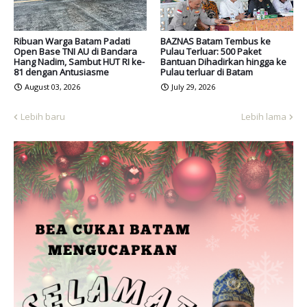
Ribuan Warga Batam Padati
BAZNAS Batam Tembus ke
Open Base TNI AU di Bandara
Pulau Terluar: 500 Paket
Hang Nadim, Sambut HUT RI ke-
Bantuan Dihadirkan hingga ke
81 dengan Antusiasme
Pulau terluar di Batam
August 03, 2026
July 29, 2026
Lebih baru
Lebih lama