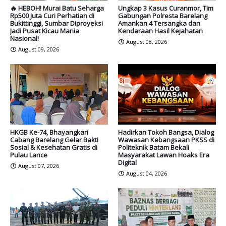
🔥 HEBOH! Murai Batu Seharga
Ungkap 3 Kasus Curanmor, Tim
Rp500 Juta Curi Perhatian di
Gabungan Polresta Barelang
Bukittinggi, Sumbar Diproyeksi
Amankan 4 Tersangka dan
Jadi Pusat Kicau Mania
Kendaraan Hasil Kejahatan
Nasional!
August 08, 2026
August 09, 2026
HKGB Ke-74, Bhayangkari
Hadirkan Tokoh Bangsa, Dialog
Cabang Barelang Gelar Bakti
Wawasan Kebangsaan PKSS di
Sosial & Kesehatan Gratis di
Politeknik Batam Bekali
Pulau Lance
Masyarakat Lawan Hoaks Era
Digital
August 07, 2026
August 04, 2026