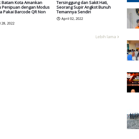
k Batam Kota Amankan
Tersinggung dan Sakit Hati,
u Penipuan dengan Modus
Seorang Supir Angkot Bunuh
ja Pakai Barcode QR Non
Temannya Sendiri
April 02, 2022
l 28, 2022
Lebih lama