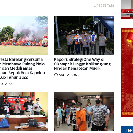
Lihat semua
resta Barelang Bersama
Kapolri: Strategi One Way di
a Membawa Pulang Piala
Cikampek Hingga Kalikangkung
ir dan Medali Emas
Hindari Kemacetan Mudik
raan Sepak Bola Kapolda
April 29, 2022
 Cup Tahun 2022
 03, 2022
TER