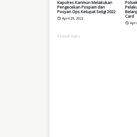
Kapolres Karimun Melakukan
Polse
Pengecekan Pospam dan
Pelak
Posyan Ops Ketupat Seligi 2022
Belan
Card
April 29, 2022
Apri
Lebih baru