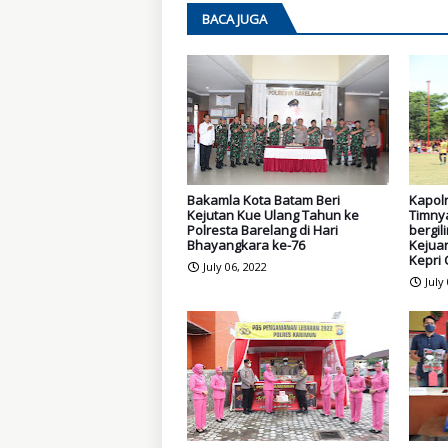
BACA JUGA
Bakamla Kota Batam Beri
Kapol
Kejutan Kue Ulang Tahun ke
Timny
Polresta Barelang di Hari
bergil
Bhayangkara ke-76
Kejua
Kepri
July 06, 2022
July