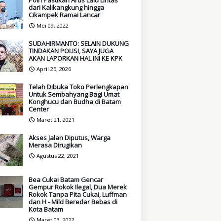
Polri Pastikan Arus Lalu Lintas
dari Kalikangkung hingga
Cikampek Ramai Lancar
Mei 09, 2022
SUDAHIRMANTO: SELAIN DUKUNG
TINDAKAN POLISI, SAYA JUGA
AKAN LAPORKAN HAL INI KE KPK
April 25, 2026
Telah Dibuka Toko Perlengkapan
Untuk Sembahyang Bagi Umat
Konghucu dan Budha di Batam
Center
Maret 21, 2021
Akses Jalan Diputus, Warga
Merasa Dirugikan
Agustus 22, 2021
Bea Cukai Batam Gencar
Gempur Rokok Ilegal, Dua Merek
Rokok Tanpa Pita Cukai, Luffman
dan H - Mild Beredar Bebas di
Kota Batam
Maret 03, 2022