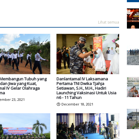
Lihat semua
Membangun Tubuh yang
Danlantamal IV Laksamana
dan Jiwa yang Kuat,
Pertama TNI Dwika Tjahja
al IV Gelar Olahraga
Setiawan, S.H., M.H., Hadiri
ma
Launching Vaksinasi Untuk Usia
n6 - 11 Tahun
ember 23, 2021
December 18, 2021