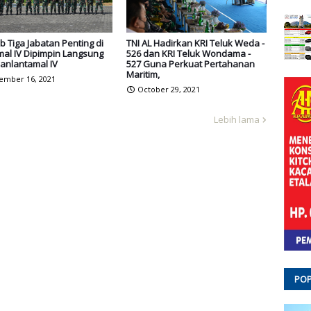
ab Tiga Jabatan Penting di
TNI AL Hadirkan KRI Teluk Weda -
al IV Dipimpin Langsung
526 dan KRI Teluk Wondama -
anlantamal IV
527 Guna Perkuat Pertahanan
Maritim,
ember 16, 2021
October 29, 2021
Lebih lama
POP