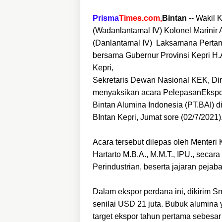
Prisma
Times.com,
Bintan
-- Wakil
(Wadanlantamal IV) Kolonel Marini
(Danlantamal IV) Laksamana Pertama 
bersama Gubernur Provinsi Kepri H.
Kepri,
Sekretaris Dewan Nasional KEK, Dire
menyaksikan acara PelepasanEkspo
Bintan Alumina Indonesia (PT.BAI)
BIntan Kepri, Jumat sore (02/7/2021)
Acara tersebut dilepas oleh Menteri
Hartarto M.B.A., M.M.T., IPU., secara 
Perindustrian, beserta jajaran pejabat
Dalam ekspor perdana ini, dikirim S
senilai USD 21 juta. Bubuk alumina 
target ekspor tahun pertama sebesar 