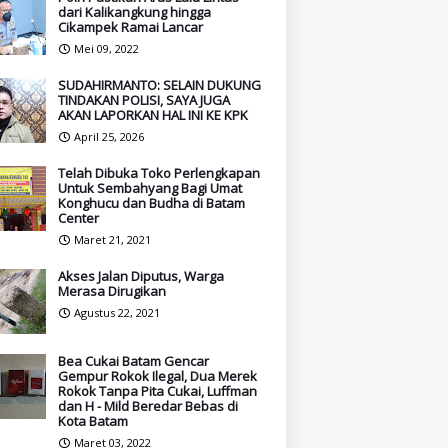
dari Kalikangkung hingga
Cikampek Ramai Lancar
Mei 09, 2022
SUDAHIRMANTO: SELAIN DUKUNG
TINDAKAN POLISI, SAYA JUGA
AKAN LAPORKAN HAL INI KE KPK
April 25, 2026
Telah Dibuka Toko Perlengkapan
Untuk Sembahyang Bagi Umat
Konghucu dan Budha di Batam
Center
Maret 21, 2021
Akses Jalan Diputus, Warga
Merasa Dirugikan
Agustus 22, 2021
Bea Cukai Batam Gencar
Gempur Rokok Ilegal, Dua Merek
Rokok Tanpa Pita Cukai, Luffman
dan H - Mild Beredar Bebas di
Kota Batam
Maret 03, 2022