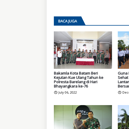
BACA JUGA
Bakamla Kota Batam Beri
Guna 
Kejutan Kue Ulang Tahun ke
Sehat 
Polresta Barelang di Hari
Lantam
Bhayangkara ke-76
Bersa
July 06, 2022
Dec