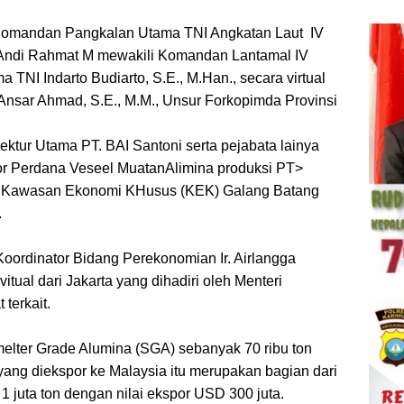
 Komandan Pangkalan Utama TNI Angkatan Laut IV
r Andi Rahmat M mewakili Komandan Lantamal IV
TNI Indarto Budiarto, S.E., M.Han., secara virtual
Ansar Ahmad, S.E., M.M., Unsur Forkopimda Provinsi
ktur Utama PT. BAI Santoni serta pejabata lainya
r Perdana Veseel MuatanAlimina produksi PT>
 diKawasan Ekonomi KHusus (KEK) Galang Batang
.
 Koordinator Bidang Perekonomian Ir. Airlangga
vitual dari Jakarta yang dihadiri oleh Menteri
 terkait.
melter Grade Alumina (SGA) sebanyak 70 ribu ton
yang diekspor ke Malaysia itu merupakan bagian dari
1 juta ton dengan nilai ekspor USD 300 juta.