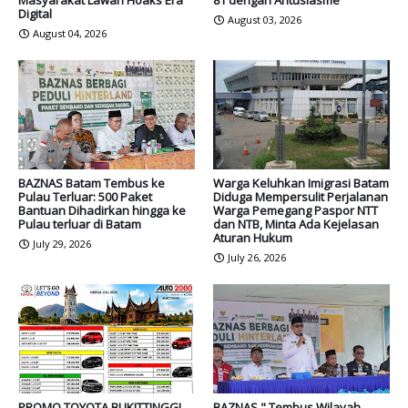
Masyarakat Lawan Hoaks Era
81 dengan Antusiasme
Digital
August 03, 2026
August 04, 2026
BAZNAS Batam Tembus ke
Warga Keluhkan Imigrasi Batam
Pulau Terluar: 500 Paket
Diduga Mempersulit Perjalanan
Bantuan Dihadirkan hingga ke
Warga Pemegang Paspor NTT
Pulau terluar di Batam
dan NTB, Minta Ada Kejelasan
Aturan Hukum
July 29, 2026
July 26, 2026
PROMO TOYOTA BUKITTINGGI
BAZNAS " Tembus Wilayah